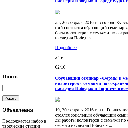
наследия Победы» в городе Курске
25, 26 фев­ра­ля 2016 г. в го­ро­де Кур­
ний со­сто­ял­ся обу­ча­ю­щий се­ми­нар
бо­ты во­лон­те­ров с се­мья­ми по со­хра­
на­сле­дия По­бе­ды» ...
Подробнее
24-e
02/16
Поиск
Обучающий семинар «Формы и ме
волонтеров с семьями по сохранен
наследия Победы» в Горшеченском
Объявления
19, 20 фев­ра­ля 2016 г. в п. Гор­шеч­но
сто­ял­ся зо­наль­ный обу­ча­ю­щий се­м
ды ра­бо­ты во­лон­те­ров с се­мья­ми по 
Про­дол­жа­ет­ся набор в
че­ско­го на­сле­дия По­бе­ды» ...
твор­че­ские сту­дии!