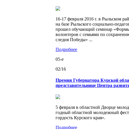
16-17 фев­ра­ля 2016 г. в Рыль­ском рай
на базе Рыль­ско­го со­ци­аль­но-пе­да­го­
про­шел обу­ча­ю­щий се­ми­нар «Формы 
во­лон­те­ров с се­мья­ми по со­хра­не­нию
сле­дия По­бе­ды» ...
Подробнее
05-e
02/16
Премия Губернатора Курской обла
представительнице Центра развит
5 фев­ра­ля в об­ласт­ной Двор­це мо­ло­д
год­ный об­ласт­ной мо­ло­деж­ный фе­с
гор­дость Кур­ско­го края».
Подробнее