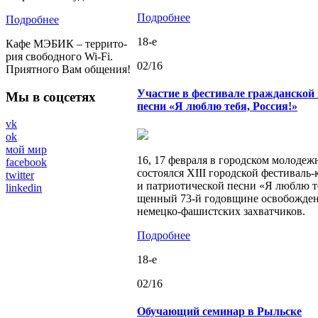
Подробнее
Подробнее
18-e
Кафе МЭБИК – тер­ри­то­
рия сво­бод­но­го Wi-Fi.
02/16
При­ят­но­го Вам об­ще­ния!
Участие в фестивале гражданской
Мы в соцcетях
песни «Я люблю тебя, Россия!»
vk
ok
мой мир
16, 17 фев­ра­ля в го­род­ском мо­ло­деж
facebook
со­сто­ял­ся XIII го­род­ской фе­сти­валь
twitter
и пат­ри­о­ти­че­ской песни «Я люблю те
linkedin
щен­ный 73-й го­дов­щине осво­бож­де­н
немец­ко-фа­шист­ских за­хват­чи­ков.
Подробнее
18-e
02/16
Обучающий семинар в Рыльске