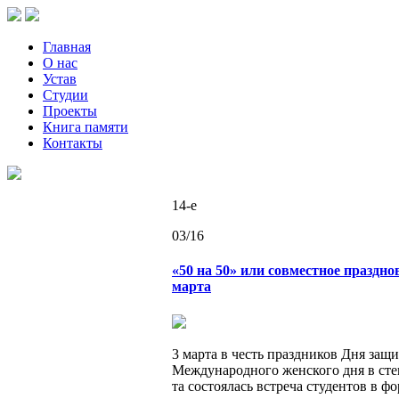
Главная
О нас
Устав
Студии
Проекты
Книга памяти
Контакты
14-e
03/16
«50 на 50» или совместное праздно
марта
3 марта в честь празд­ни­ков Дня за­щит
Меж­ду­на­род­но­го жен­ско­го дня в сте­
та со­сто­я­лась встре­ча сту­ден­тов в ф