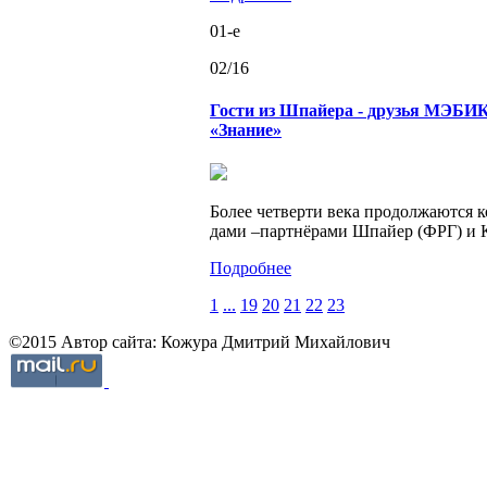
01-e
02/16
Гости из Шпайера - друзья МЭБИ
«Знание»
Более чет­вер­ти века про­дол­жа­ют­ся 
да­ми –парт­нё­ра­ми Шпай­ер (ФРГ) и 
Подробнее
1
...
19
20
21
22
23
©2015 Автор сайта: Кожура Дмитрий Михайлович