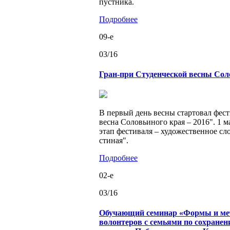
пуст­ни­ка.
Подробнее
09-e
03/16
Гран-при Студенческой весны Сол
В пер­вый день весны стар­то­вал фе­сти
весна Со­ло­вьи­но­го края – 2016". 1 
этап фе­сти­ва­ля – ху­до­же­ствен­ное сл
сти­ная".
Подробнее
02-e
03/16
Обучающий семинар «Формы и ме
волонтеров с семьями по сохранен