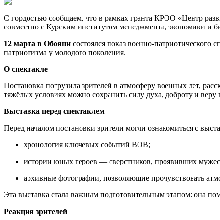
С
гордостью
сообщаем,
что
в
рамках
гранта
КРОО
«Центр
разв
совместно
с
Курским
институтом
менеджмента,
экономики
и
би
12
марта
в
Обояни
состоялся
показ
военно‑патриотического
сп
патриотизма
у
молодого
поколения.
О
спектакле
Постановка
погрузила
зрителей
в
атмосферу
военных
лет,
расск
тяжёлых
условиях
можно
сохранить
силу
духа,
доброту
и
веру
Выставка
перед
спектаклем
Перед
началом
постановки
зрители
могли
ознакомиться
с
выста
хронология
ключевых
событий
ВОВ;
истории
юных
героев
— сверстников,
проявивших
мужес
архивные
фотографии,
позволяющие
прочувствовать
атм
Эта
выставка
стала
важным
подготовительным
этапом:
она
пом
Реакция
зрителей