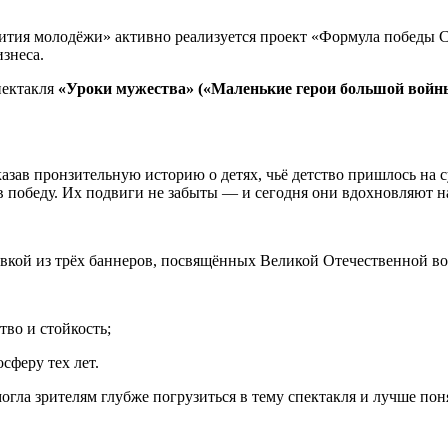
ития
молодёжи»
активно
реализуется
проект
«Формула
победы
С
знеса.
ектакля
«Уроки
мужества»
(«Маленькие
герои
большой
войн
азав
пронзительную
историю
о
детях,
чьё
детство
пришлось
на
с
в
победу.
Их
подвиги
не
забыты
— и
сегодня
они
вдохновляют
н
вкой
из
трёх
баннеров,
посвящённых
Великой
Отечественной
во
тво
и
стойкость;
осферу
тех
лет.
огла
зрителям
глубже
погрузиться
в
тему
спектакля
и
лучше
пон