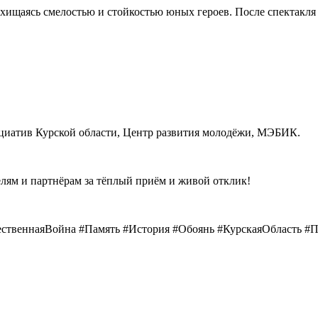
хищаясь
смелостью
и
стойкостью
юных
героев.
После
спектакля
циатив
Курской
области,
Центр
развития
молодёжи,
МЭБИК.
елям
и
партнёрам
за
тёплый
приём
и
живой
отклик!
ственнаяВойна
#Память
#История
#Обоянь
#КурскаяОбласть
#П