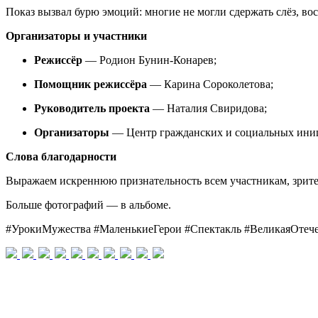
Показ
вызвал
бурю
эмоций:
многие
не
могли
сдержать
слёз,
вос
Организаторы
и
участники
Режиссёр
— Родион
Бунин‑Конарев;
Помощник
режиссёра
— Карина
Сороколетова;
Руководитель
проекта
— Наталия
Свиридова;
Организаторы
— Центр
гражданских
и
социальных
ини
Слова
благодарности
Выражаем
искреннюю
признательность
всем
участникам,
зрит
Больше
фотографий
— в
альбоме.
#УрокиМужества
#МаленькиеГерои
#Спектакль
#ВеликаяОтече