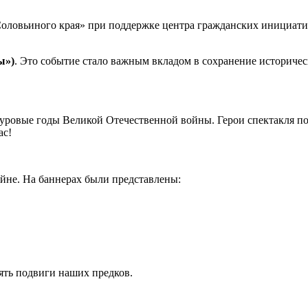
оловьиного
края»
при
поддержке
центра
гражданских
инициати
ы»)
.
Это
событие
стало
важным
вкладом
в
сохранение
историчес
уровые
годы
Великой
Отечественной
войны.
Герои
спектакля
по
ас!
йне.
На
баннерах
были
представлены:
ять
подвиги
наших
предков.