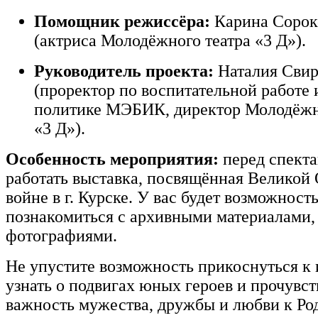
Помощник
режиссёра:
Карина
Сорок
(актриса
Молодёжного
театра
«3
Д»).
Руководитель
проекта:
Наталия
Свир
(проректор
по
воспитательной
работе
политике
МЭБИК,
директор
Молодёжн
«3
Д»).
Особенность
мероприятия:
перед
спекта
работать
выставка,
посвящённая
Великой
войне
в
г.
Курске.
У
вас
будет
возможност
познакомиться
с
архивными
материалами,
фотографиями.
Не
упустите
возможность
прикоснуться
к
узнать
о
подвигах
юных
героев
и
прочувст
важность
мужества,
дружбы
и
любви
к
Ро