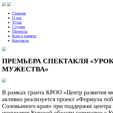
Главная
О нас
Устав
Студии
Проекты
Книга памяти
Контакты
ПРЕМЬЕРА СПЕКТАКЛЯ «УРО
МУЖЕСТВА»
В
рамках
гранта
КРОО
«Центр
развития
м
активно
реализуется
проект
«Формула
поб
Соловьиного
края»
при
поддержке
центра
инициатив
Курской
области
совместно
с
К