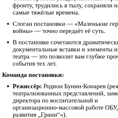
фронту,
трудились
в
тылу,
сохраняли
н
самые
тяжёлые
времена.
Слоган
постановки
— «Маленькие
ге
войны»
— точно
передаёт
её
суть.
В
постановке
сочетаются
драматическ
документальные
вставки
и
элементы
и
театра
— это
позволит
вам
глубже
проч
события
тех
лет.
Команда
постановки:
Режиссёр:
Родион
Бунин‑Конарев
(ре
театрализованных
представлений,
заме
директора
по
воспитательной
и
организационно‑массовой
работе
ОБУ
развития
„Грани“»).