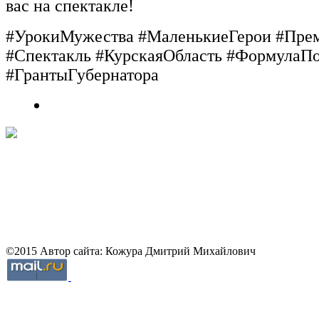
вас
на
спектакле!
#УрокиМужества
#МаленькиеГерои
#Прем
#Спектакль
#КурскаяОбласть
#ФормулаПо
#ГрантыГубернатора
©2015 Автор сайта: Кожура Дмитрий Михайлович