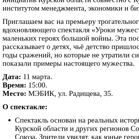
институтом
менеджмента,
экономики
и
би
Приглашаем
вас
на
премьеру
трогательног
вдохновляющего
спектакля
«Уроки
мужес
маленьких
героях
большой
войны.
Эта
пос
рассказывает
о
детях,
чьё
детство
пришло
годы
сражений,
но
которые
не
утратили
си
показали
примеры
настоящего
мужества.
Дата:
11
марта.
Время:
15:00.
Место:
МЭБИК,
ул.
Радищева,
35.
О
спектакле:
Спектакль
основан
на
реальных
истор
Курской
области
и
других
регионов
Со
Союза.
Зрители
увидят,
как
юные
геро